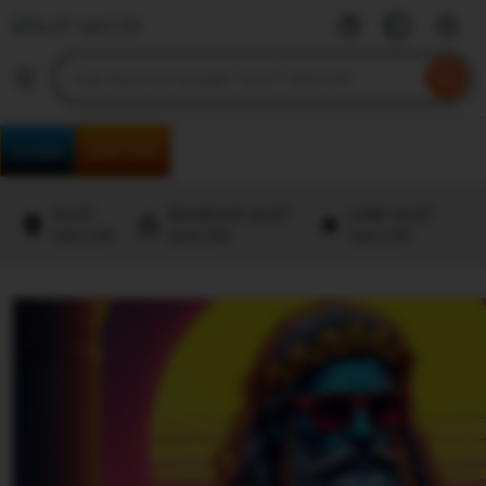
SLOT
Skip
GACOR
to
Search
Browse
ontent
for
items
or
shops
LOGIN
DAFTAR
SLOT
BANDAR SLOT
LINK SLOT
GACOR
GACOR
GACOR