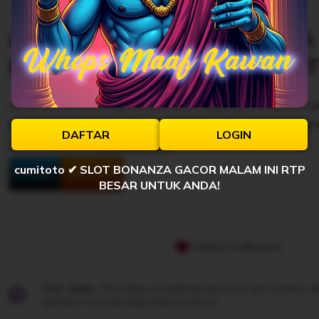
Situs Slot Gacor
cumitoto ✔ SLOT BONANZ
MALAM INI RTP BESAR UN
cumitoto Slot demo gacor malam ini dapat jadi alternatif
berkeinginan mencoba beraneka slot gacor tanpa taruhan
DAFTAR
LOGIN
5
SITUS SLOT GACOR
out
cumitoto ✔ SLOT BONANZA GACOR MALAM INI RTP
of
LOGIN
DAFTAR
BESAR UNTUK ANDA!
5
stars
Add to collection
Star Seller.
This seller consistently earned 5-star reviews, d
quickly to any messages they received.