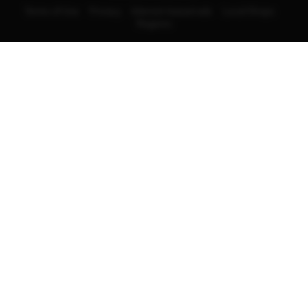
Terms of Use
Privacy
Interest-based ads
Local Shops
Regions