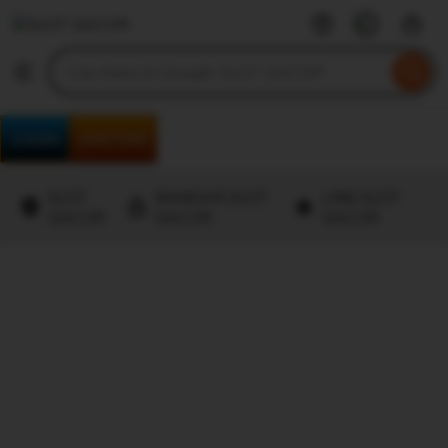
SLOT
Skip
GACOR
to
Search
Browse
ontent
for
items
or
shops
LOGIN
DAFTAR
SLOT
BANDAR SLOT
LINK SLOT
GACOR
GACOR
GACOR