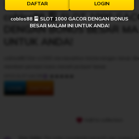
DAFTAR
LOGIN
Situs Slot Gacor
coblos88 🎴 SLOT 1000 GA
coblos88 🎴 SLOT 1000 GACOR DENGAN BONUS
BESAR MALAM INI UNTUK ANDA!
DENGAN BONUS BESAR MA
UNTUK ANDA!
coblos88 Slot x1000 menawarkan kemenangan besar deng
memberi pemain kans meraih jackpot besar.
5
SITUS SLOT GACOR
out
of
LOGIN
DAFTAR
5
stars
Add to collection
Star Seller.
This seller consistently earned 5-star reviews, d