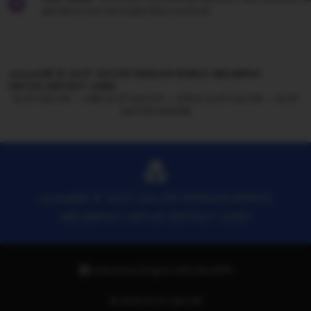
quickly to any messages they received.
Loading...
cermat88 🎇 SLOT GACOR DENGAN BONUS MELIMPAH
UNTUK DEPOSIT 1000!
SLOT GACOR
LINK SLOT GACOR
SITUS SLOT GACOR
SLOT
GACOR HARI INI
cermat88 🎇 SLOT GACOR DENGAN BONUS
MELIMPAH UNTUK DEPOSIT 1000!
Indonesia | English (UK) | Rp (IDR)
© 2026 SLOT GACOR