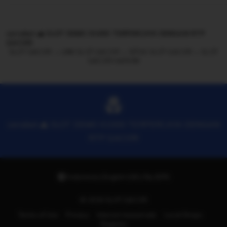
Loading...
ceriabet 🌊 SLOT DEMO X1000 TERPERCAYA DENGAN RTP
GACOR!
SLOT GACOR
LINK SLOT GACOR
SITUS SLOT GACOR
SLOT
GACOR HARI INI
ceriabet 🌊 SLOT DEMO X1000 TERPERCAYA DENGAN
RTP GACOR!
Indonesia | English (UK) | Rp (IDR)
© 2026 SLOT GACOR
Terms of Use
Privacy
Interest-based ads
Local Shops
Regions