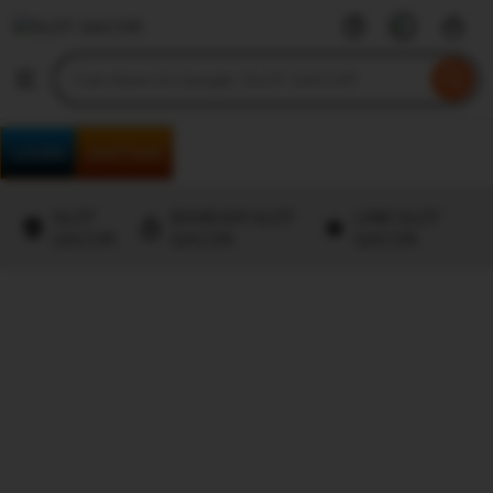
SLOT
Skip
GACOR
to
Search
Browse
ontent
for
items
or
shops
LOGIN
DAFTAR
SLOT
BANDAR SLOT
LINK SLOT
GACOR
GACOR
GACOR