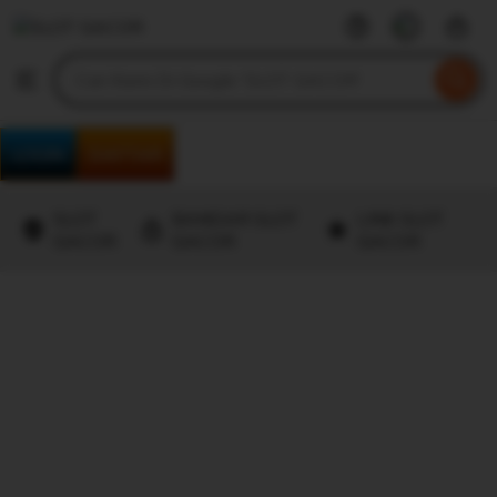
SLOT
Skip
GACOR
to
Search
Browse
ontent
for
items
or
shops
LOGIN
DAFTAR
SLOT
BANDAR SLOT
LINK SLOT
GACOR
GACOR
GACOR