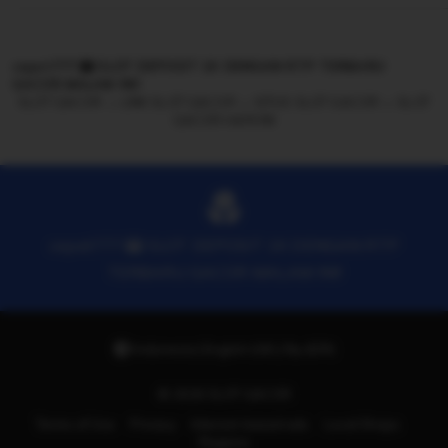
Loading...
cepat777 🎰 SLOT DEPOSIT 1K DENGAN RTP TERBARU
GACOR MALAM INI!
SLOT GACOR
LINK SLOT GACOR
SITUS SLOT GACOR
SLOT
GACOR HARI INI
cepat777 🎰 SLOT DEPOSIT 1K DENGAN RTP
TERBARU GACOR MALAM INI!
Indonesia | English (UK) | Rp (IDR)
© 2026 SLOT GACOR
Terms of Use
Privacy
Interest-based ads
Local Shops
Regions