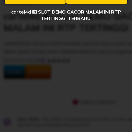
Situs Slot Gacor
cartel4d 💵 SLOT DEMO GACOR MALAM INI RTP
cartel4d 💵 SLOT DEMO GA
TERTINGGI TERBARU!
MALAM INI RTP TERTINGGI
cartel4d Slot demo x1000 memberi pemain kans untuk mem
dalam game tanpa mesti mempertaruhkan uang sungguha
5
SITUS SLOT GACOR
out
of
LOGIN
DAFTAR
5
stars
Add to collection
Star Seller.
This seller consistently earned 5-star reviews, d
quickly to any messages they received.