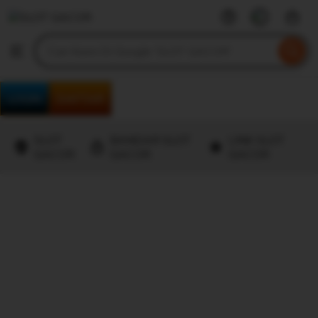
SLOT
Skip
GACOR
to
Search
Browse
ontent
for
items
or
shops
LOGIN
DAFTAR
SLOT
BANDAR SLOT
LINK SLOT
GACOR
GACOR
GACOR