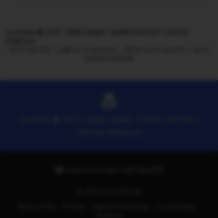
Loading...
cantik4d 🧧 SLOT 1RIBU DEMO TANPA DEPOSIT UNTUK
PEMULA!
SLOT GACOR
LINK SLOT GACOR
SITUS SLOT GACOR
SLOT
GACOR HARI INI
cantik4d 🧧 SLOT 1RIBU DEMO TANPA DEPOSIT
UNTUK PEMULA!
Indonesia | English (UK) | Rp (IDR)
© 2026 SLOT GACOR
Terms of Use
Privacy
Interest-based ads
Local Shops
Regions