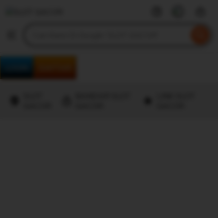
SLOT
Skip
GACOR
to
Search
Browse
ontent
for
items
or
shops
LOGIN
DAFTAR
SLOT
BANDAR SLOT
LINK SLOT
GACOR
GACOR
GACOR