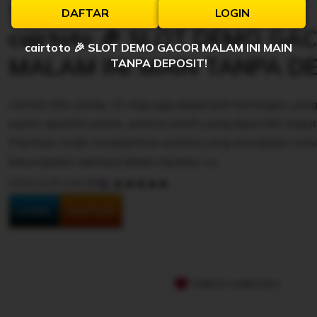
Situs Slot Gacor
DAFTAR
LOGIN
cairtoto 🎉 SLOT DEMO GA
cairtoto 🎉 SLOT DEMO GACOR MALAM INI MAIN
MALAM INI MAIN TANPA DE
TANPA DEPOSIT!
cairtoto Mix parlay 10 regu juga dapat jadi tantangan yan
susah, apabila sukses, potensi profit yang diperoleh dapat
Pastikan Anda menjalankan analisa yang mendalam unt
kesempatan berhasil dalam taruhan ini.
5
SITUS SLOT GACOR
out
of
LOGIN
DAFTAR
5
stars
Add to collection