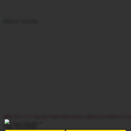
889.111.221 Orang Telah Merasakan Maxwin Dalam 24 Ja
Price:
Rp 50,000