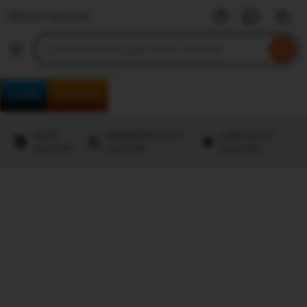
SLOT
Skip
GACOR
to
Search
Browse
ontent
for
items
or
shops
LOGIN
DAFTAR
SLOT
BANDAR SLOT
LINK SLOT
GACOR
GACOR
GACOR