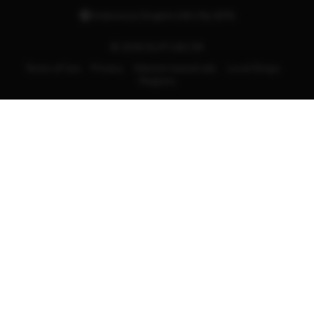
Indonesia | English (UK) | Rp (IDR)
© 2026 SLOT GACOR
Terms of Use
Privacy
Interest-based ads
Local Shops
Regions