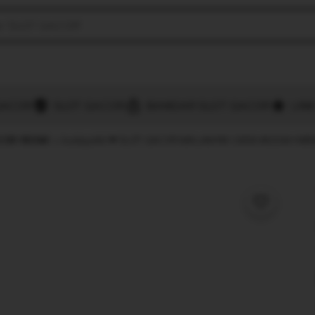
GACOR
SLOT GACOR
BANDAR SLOT GACOR
LIN
COR RESMI
budaya4d ❤ SLOT GACOR MALAM INI CARA MUDAH ME