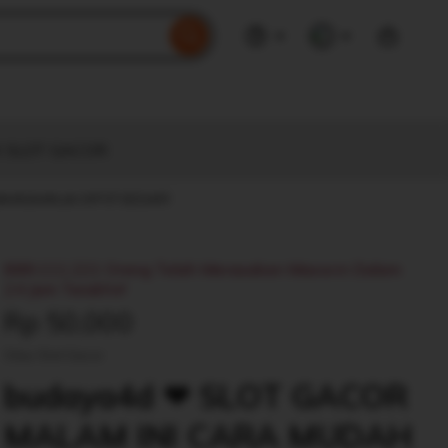
K SLOT GACOR
NANGKAN JACKPOT BESAR!
889.111.221 Orang Telah Merasakan Maxwin Dalam
24 Jam Terakhir!
Price:
Rp 50,000
Situs Slot Gacor
budaya4d ❤ SLOT GACOR
MALAM INI CARA MUDAH