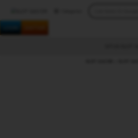
Skip
Search
to
SLOT
Categories
for
GACOR
Content
items
or
LOGIN
DAFTAR
shops
SITUS SLOT 
SLOT GACOR
SLOT GA