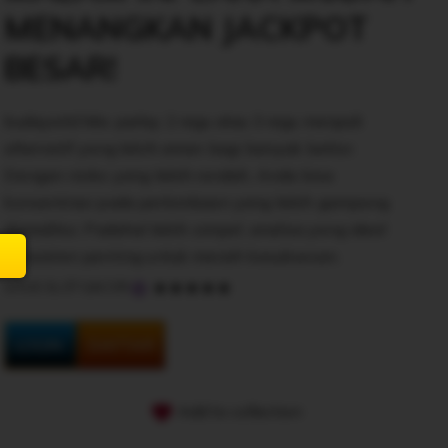
MENANGKAN JACKPOT
BESAR!
budaya4d Mix parlay 2 regu atau 3 regu menjadi
alternatif yang lebih aman bagi banyak bettor.
Dengan risiko yang lebih rendah, Anda bisa
konsentrasi pada perlombaan yang lebih gampang
diprediksi. Padahal lebih simpel, analisa yang ideal
konsisten penting untuk meraih kesuksesan.
5
SITUS SLOT GACOR
out
of
LOGIN
DAFTAR
5
stars
Add to collection