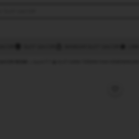
GACOR
SLOT GACOR
BANDAR SLOT GACOR
LIN
GACOR RESMI
bucin777 🕹 SLOT DANA TERBAIK RAIH KEMENANGAN