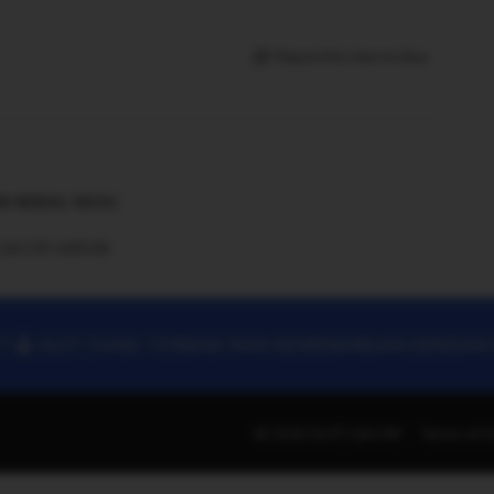
Report this item to Etsy
N MODAL KECIL!
GACOR HARI INI
77 🕹 SLOT DANA TERBAIK RAIH KEMENANGAN DENGAN 
© 2026 SLOT GACOR
Terms of U