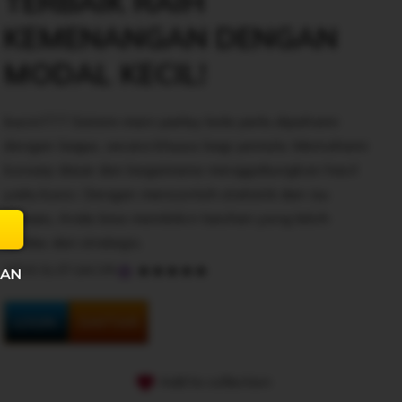
TERBAIK RAIH
KEMENANGAN DENGAN
MODAL KECIL!
bucin777 Sistem main parlay bola perlu dipahami
dengan bagus, secara khusus bagi pemula. Memahami
konsep dasar dan bagaimana menggabungkan hasil
yaitu kunci. Dengan mencontoh statistik dan isu
terbaru, Anda bisa membikin taruhan yang lebih
cerdas dan strategis.
5
SITUS SLOT GACOR
GAN
out
of
LOGIN
DAFTAR
5
stars
Add to collection