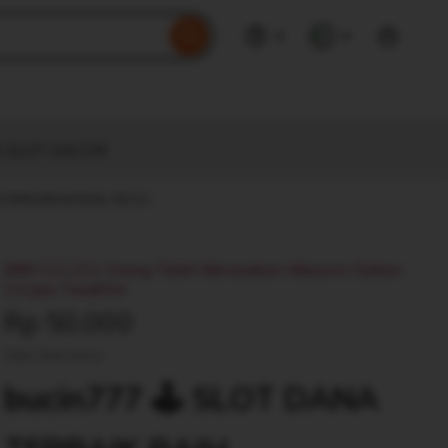
K SLOT GACOR
 DENGAN MODAL KECIL!
889.111.221 Orang Telah Merasakan Maxwin Dalam
24 Jam Terakhir!
Price:
Rp 50,000
Situs Slot Gacor
bucin777 🕹 SLOT DANA