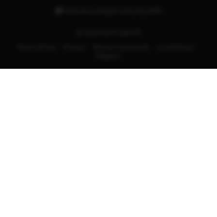
Indonesia | English (UK) | Rp (IDR)
© 2026 SLOT GACOR
Terms of Use
Privacy
Interest-based ads
Local Shops
Regions