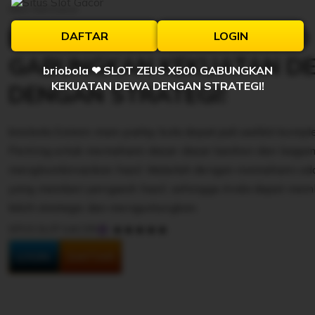
Situs Slot Gacor
briobola ❤ SLOT ZEUS X500
DAFTAR
LOGIN
GABUNGKAN KEKUATAN D
briobola ❤ SLOT ZEUS X500 GABUNGKAN
KEKUATAN DEWA DENGAN STRATEGI!
DENGAN STRATEGI!
briobola Sistem main parlay bola dapat jadi sedikit kompl
Penting untuk memahami dasar-dasar taruhan dan baga
mengkombinasikan hasil. Mulailah dengan memahami od
yang memberi pengaruh hasil, sehingga Anda dapat mem
lebih strategis dan menguntungkan.
5
SITUS SLOT GACOR
out
of
LOGIN
DAFTAR
5
stars