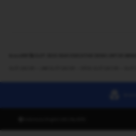
Loading...
bravo999 🥰 SLOT ZEUS RAIH KEKUATAN DEWA UNTUK MEN
SLOT GACOR
LINK SLOT GACOR
SITUS SLOT GACOR
SLOT 
brav
Indonesia | English (UK) | Rp (IDR)