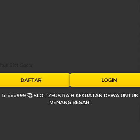
DAFTAR
LOGIN
bravo999 🥰 SLOT ZEUS RAIH KEKUATAN DEWA UNTUK
MENANG BESAR!