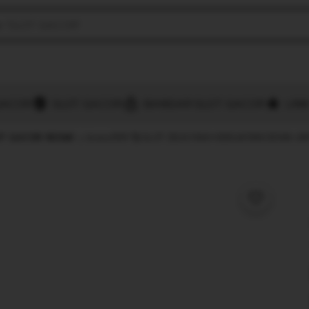
GACOR
SLOT GACOR
BANDAR SLOT GACOR
LIN
T GACOR RESMI
bravo999 🥰 SLOT ZEUS RAIH KEKUATAN DEWA U