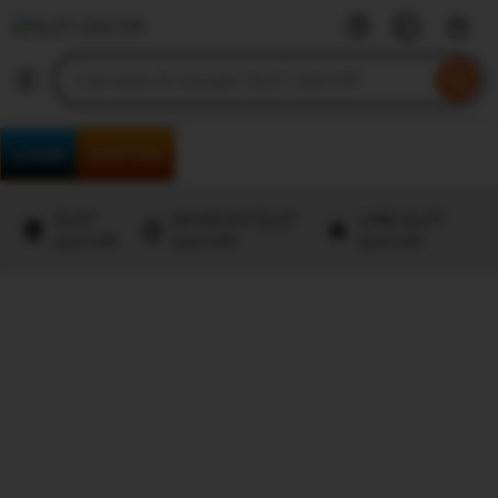
SLOT
Skip
GACOR
to
Search
Browse
ontent
for
items
or
shops
LOGIN
DAFTAR
SLOT
BANDAR SLOT
LINK SLOT
GACOR
GACOR
GACOR