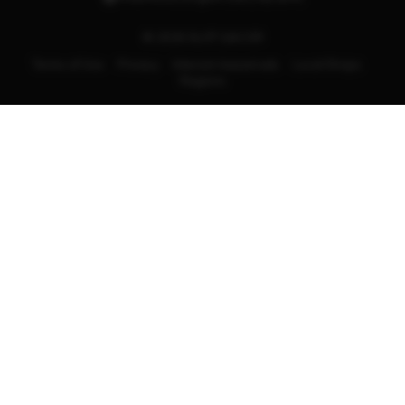
© 2026 SLOT GACOR
Terms of Use
Privacy
Interest-based ads
Local Shops
Regions