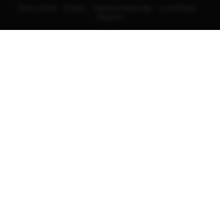
Terms of Use
Privacy
Interest-based ads
Local Shops
Regions