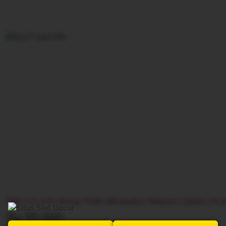
889.111.221 Orang Telah Merasakan Maxwin Dalam 24 Ja
Price:
Rp 50,000