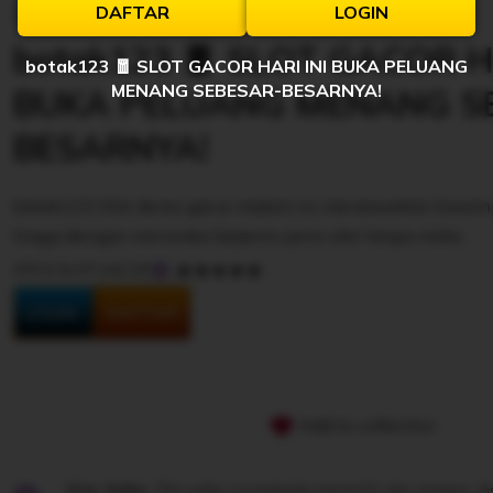
DAFTAR
LOGIN
Situs Slot Gacor
botak123 🧧 SLOT GACOR H
botak123 🧧 SLOT GACOR HARI INI BUKA PELUANG
MENANG SEBESAR-BESARNYA!
BUKA PELUANG MENANG S
BESARNYA!
botak123 Slot demo gacor malam ini menawarkan kesem
tinggi dengan mencoba berjenis-jenis slot tanpa risiko.
5
SITUS SLOT GACOR
out
of
LOGIN
DAFTAR
5
stars
Add to collection
Star Seller.
This seller consistently earned 5-star reviews, d