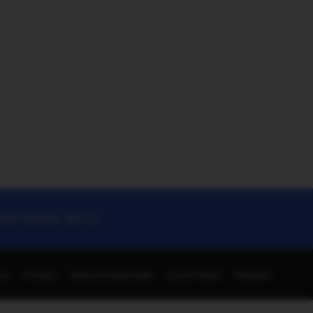
AN MODAL KECIL!
se
Privacy
Interest-based ads
Local Shops
Regions