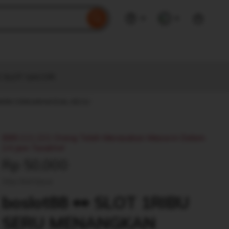
K SLOT GACOR
ARIK DENGAN MODAL KECIL!
889.111.221 Orang Telah Merasakan Maxwin Dalam
24 Jam Terakhir!
Price:
Rp 50,000
Situs Slot Gacor
boslot88 👀 SLOT 1RIBU
SERU MENANGKAN