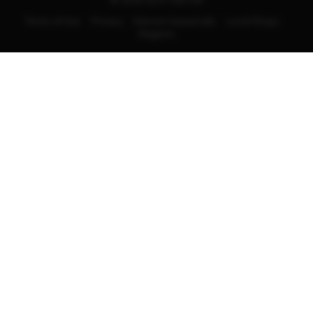
Terms of Use
Privacy
Interest-based ads
Local Shops
Regions