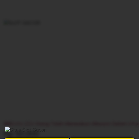
889.111.221 Orang Telah Merasakan Maxwin Dalam 24 Ja
Price:
Rp 50,000