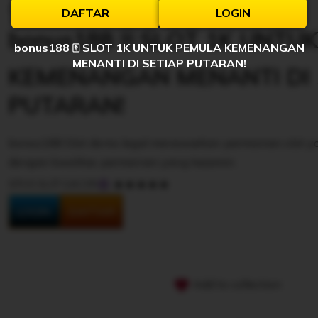
Situs Slot Gacor
DAFTAR
LOGIN
bonus188 🀄 SLOT 1K UNTU
bonus188 🀄 SLOT 1K UNTUK PEMULA KEMENANGAN
MENANTI DI SETIAP PUTARAN!
KEMENANGAN MENANTI DI 
PUTARAN!
bonus188 Slot demo legal menawarkan permainan slot y
dengan kwalitas permainan yang terjamin.
5
SITUS SLOT GACOR
out
of
LOGIN
DAFTAR
5
stars
Add to collection