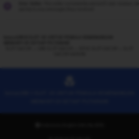
Star Seller.
This seller consistently earned 5-star reviews, d
quickly to any messages they received.
Loading...
bonus188 🀄 SLOT 1K UNTUK PEMULA KEMENANGAN
MENANTI DI SETIAP PUTARAN!
SLOT GACOR
LINK SLOT GACOR
SITUS SLOT GACOR
SLOT
GACOR HARI INI
bonus188 🀄 SLOT 1K UNTUK PEMULA KEMENANGAN
MENANTI DI SETIAP PUTARAN!
Indonesia | English (UK) | Rp (IDR)
© 2026 SLOT GACOR