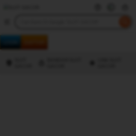
SLOT
Skip
GACOR
to
Search
Browse
ontent
for
items
or
shops
LOGIN
DAFTAR
SLOT
BANDAR SLOT
LINK SLOT
GACOR
GACOR
GACOR