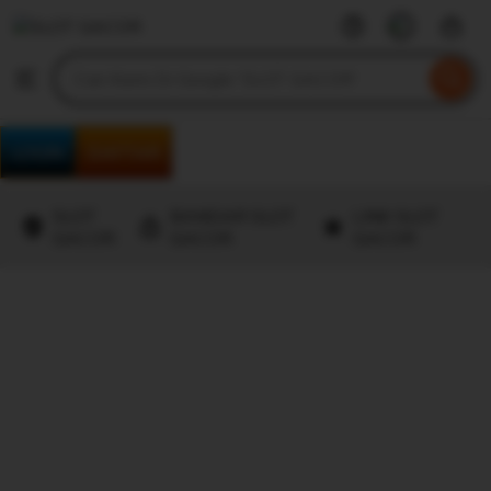
SLOT
Skip
GACOR
to
Search
Browse
ontent
for
items
or
shops
LOGIN
DAFTAR
SLOT
BANDAR SLOT
LINK SLOT
GACOR
GACOR
GACOR