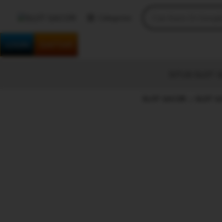
Skip
Search
to
SLOT
Categories
for
GACOR
Content
items
or
LOGIN
DAFTAR
shops
SITUS SLOT 
SLOT GACOR
SLOT G