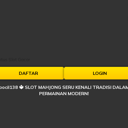
DAFTAR
LOGIN
bocil138 🔱 SLOT MAHJONG SERU KENALI TRADISI DALA
PERMAINAN MODERN!