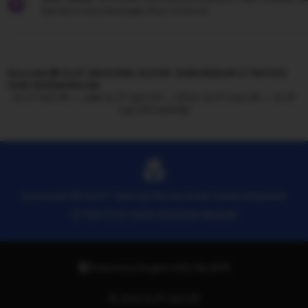
quickly to any messages they received.
Loading...
bisnis4d 🎲 SLOT MAHJONG KLASIK GABUNGKAN STRATEGI
DAN KESENANGAN!
SLOT GACOR
LINK SLOT GACOR
SITUS SLOT GACOR
SLOT
GACOR HARI INI
bisnis4d 🎲 SLOT MAHJONG KLASIK GABUNGKAN
STRATEGI DAN KESENANGAN!
Indonesia | English (UK) | Rp (IDR)
© 2026 SLOT GACOR