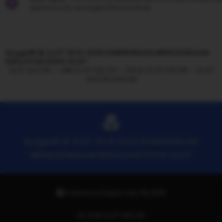
quickly to any messages they received.
Loading...
binggo88 🚢 SLOT ZEUS X500 KEMENANGAN MENGGENGGAM
KEKUATAN DEWA SLOT!
SLOT GACOR
LINK SLOT GACOR
SITUS SLOT GACOR
SLOT
GACOR HARI INI
binggo88 🚢 SLOT ZEUS X500 KEMENANGAN
MENGGENGGAM KEKUATAN DEWA SLOT!
Indonesia | English (UK) | Rp (IDR)
© 2026 SLOT GACOR