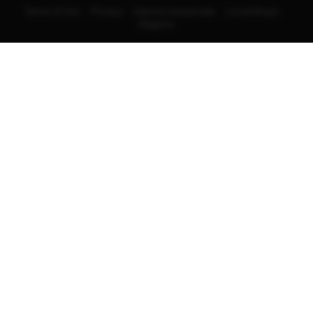
Terms of Use
Privacy
Interest-based ads
Local Shops
Regions