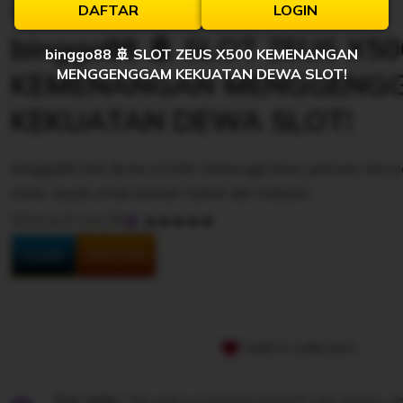
DAFTAR
LOGIN
Situs Slot Gacor
binggo88 🚢 SLOT ZEUS X50
binggo88 🚢 SLOT ZEUS X500 KEMENANGAN
MENGGENGGAM KEKUATAN DEWA SLOT!
KEMENANGAN MENGGENG
KEKUATAN DEWA SLOT!
binggo88 Slot demo x1000 memungkinkan pemain mencoba
risiko, layak untuk latihan taktik dan hiburan.
5
SITUS SLOT GACOR
out
of
LOGIN
DAFTAR
5
stars
Add to collection
Star Seller.
This seller consistently earned 5-star reviews, d