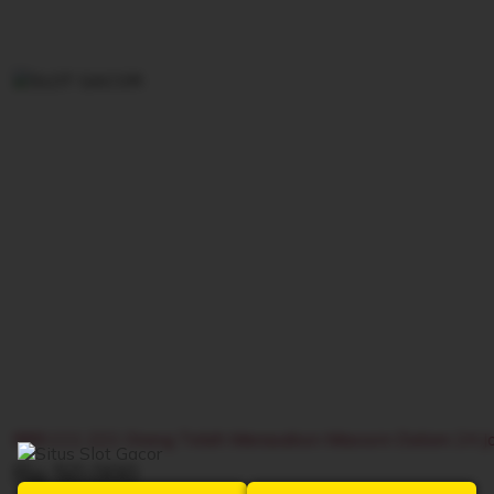
889.111.221 Orang Telah Merasakan Maxwin Dalam 24 Ja
Price:
Rp 50,000