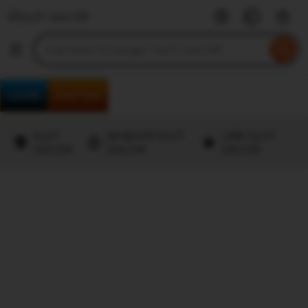
SLOT
Skip
GACOR
to
Search
Browse
ontent
for
items
or
shops
LOGIN
DAFTAR
SLOT
BANDAR SLOT
LINK SLOT
GACOR
GACOR
GACOR