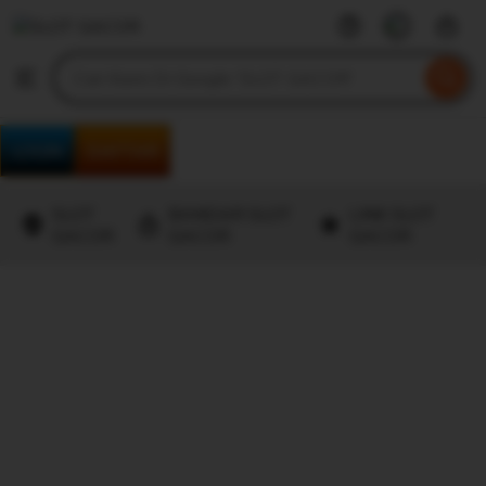
SLOT
Skip
GACOR
to
Search
Browse
ontent
for
items
or
shops
LOGIN
DAFTAR
SLOT
BANDAR SLOT
LINK SLOT
GACOR
GACOR
GACOR