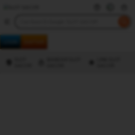
SLOT
Skip
GACOR
to
Search
Browse
ontent
for
items
or
shops
LOGIN
DAFTAR
SLOT
BANDAR SLOT
LINK SLOT
GACOR
GACOR
GACOR