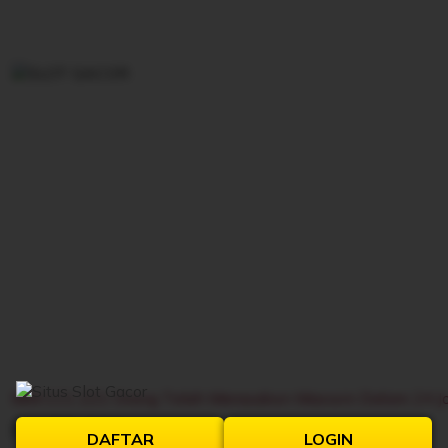
889.111.221 Orang Telah Merasakan Maxwin Dalam 24 Ja
Price:
Rp 50,000
DAFTAR
LOGIN