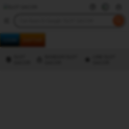
SLOT
Skip
GACOR
to
Search
Browse
ontent
for
items
or
shops
LOGIN
DAFTAR
SLOT
BANDAR SLOT
LINK SLOT
GACOR
GACOR
GACOR