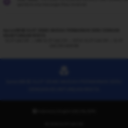
quickly to any messages they received.
Loading...
berani88 💵 SLOT DEMO MUDAH PERMAINAN SERU DENGAN
KEUNTUNGAN NYATA
SLOT GACOR
LINK SLOT GACOR
SITUS SLOT GACOR
SLOT
GACOR HARI INI
berani88 💵 SLOT DEMO MUDAH PERMAINAN SERU
DENGAN KEUNTUNGAN NYATA
Indonesia | English (UK) | Rp (IDR)
© 2026 SLOT GACOR