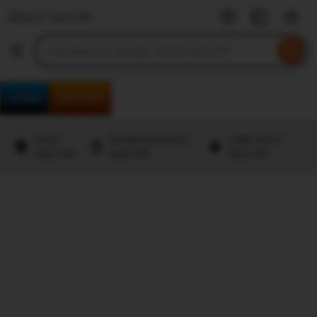
SLOT
Skip
GACOR
to
Search
Browse
ontent
for
items
or
shops
LOGIN
DAFTAR
SLOT
BANDAR SLOT
LINK SLOT
GACOR
GACOR
GACOR