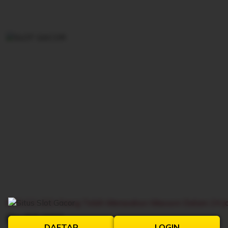
889.111.221 Orang Telah Merasakan Maxwin Dalam 24 Ja
Price:
Rp 50,000
DAFTAR
LOGIN