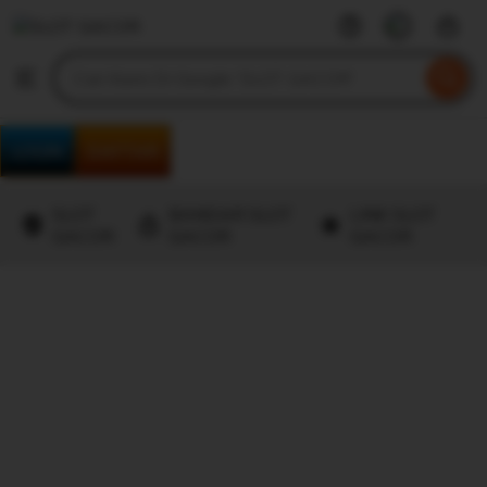
SLOT
Skip
GACOR
to
Search
Browse
ontent
for
items
or
shops
LOGIN
DAFTAR
SLOT
BANDAR SLOT
LINK SLOT
GACOR
GACOR
GACOR