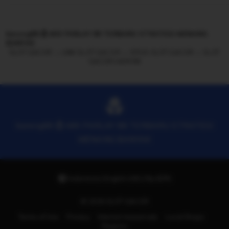
Loading...
bareng88 💍 MIX PARLAY 88 TERBARU STRATEGI MENANG
BANYAK
SLOT GACOR
LINK SLOT GACOR
SITUS SLOT GACOR
SLOT
GACOR HARI INI
bareng88 💍 MIX PARLAY 88 TERBARU STRATEGI
MENANG BANYAK
Indonesia | English (UK) | Rp (IDR)
© 2026 SLOT GACOR
Terms of Use
Privacy
Interest-based ads
Local Shops
Regions