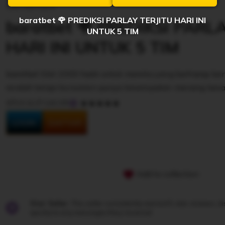
Situs Slot Gacor
baratbet 🌹 PREDIKSI PARLAY TERJITU HARI INI
baratbet 🌹 PREDIKSI PARL
UNTUK 5 TIM
HARI INI UNTUK 5 TIM
baratbet Slot 1000 hadir untuk mereka yang berharap be
rendah tetapi konsisten punya kesempatan menang besa
5
SITUS SLOT GACOR
out
of
LOGIN
DAFTAR
5
stars
Add to collection
Star Seller.
This seller consistently earned 5-star reviews, d
quickly to any messages they received.