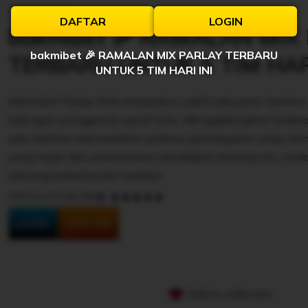
Situs Slot Gacor
DAFTAR
LOGIN
bakmibet 🎉 RAMALAN MIX
bakmibet 🎉 RAMALAN MIX PARLAY TERBARU
TERBARU UNTUK 5 TIM HARI
UNTUK 5 TIM HARI INI
bakmibet Parlay bola merupakan salah satu jenis taruhan 
kalangan penggemar sepak bola. Menggabungkan bebera
satu taruhan menawarkan potensi pembayaran yang mena
yang tepat dan pemahaman mendalam tentang tim, Anda
peluang keberhasilan taruhan.
5
SITUS SLOT GACOR
out
of
LOGIN
DAFTAR
5
stars
Add to collection