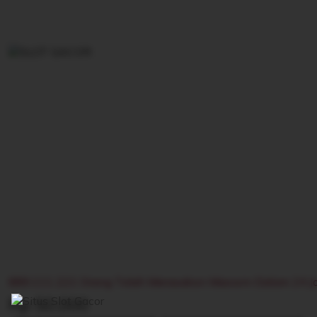
889.111.221 Orang Telah Merasakan Maxwin Dalam 24 Ja
Price:
Rp 50,000