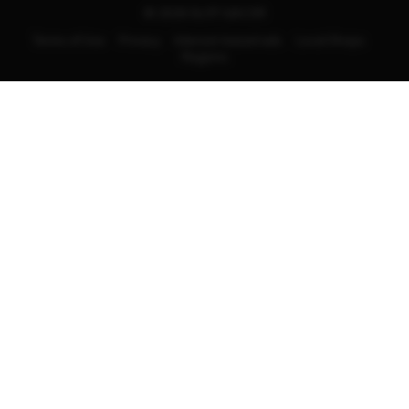
© 2026 SLOT GACOR
Terms of Use
Privacy
Interest-based ads
Local Shops
Regions