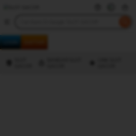
SLOT
Skip
GACOR
to
Search
Browse
ontent
for
items
or
shops
LOGIN
DAFTAR
SLOT
BANDAR SLOT
LINK SLOT
GACOR
GACOR
GACOR