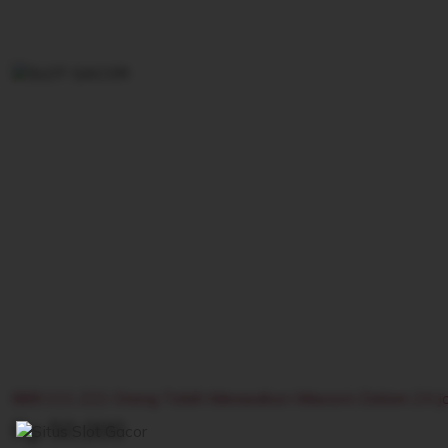
889.111.221 Orang Telah Merasakan Maxwin Dalam 24 Ja
Price:
Rp 50,000