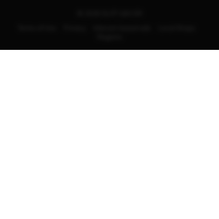
© 2026 SLOT GACOR
Terms of Use
Privacy
Interest-based ads
Local Shops
Regions