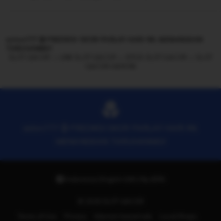
Loading...
aston777 ⌚ PREDIKSI SKOR PARLAY HARI INI, MENANGKAN
TARUHANMU!
SLOT GACOR
LINK SLOT GACOR
SITUS SLOT GACOR
SLOT
GACOR HARI INI
aston777 ⌚ PREDIKSI SKOR PARLAY HARI INI,
MENANGKAN TARUHANMU!
Indonesia | English (UK) | Rp (IDR)
© 2026 SLOT GACOR
Terms of Use
Privacy
Interest-based ads
Local Shops