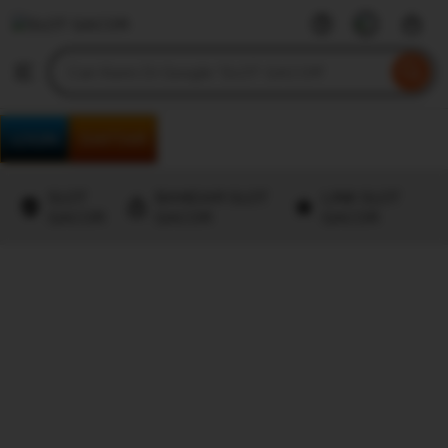
SLOT
Skip
GACOR
to
Search
Browse
ontent
for
items
or
shops
LOGIN
DAFTAR
SLOT
BANDAR SLOT
LINK SLOT
GACOR
GACOR
GACOR