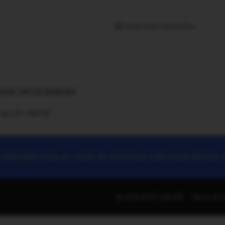
Report this item to Etsy
 BESAR UNTUK MENANG!
GACOR HARI INI
 🛒 PREDIKSI PARLAY HARI INI, SIAPKAN TARUHAN BESA
© 2026 SLOT GACOR
Terms of U