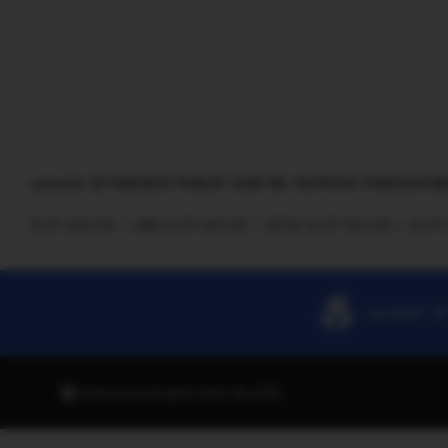
Loading...
asiaslot 🛒 PREDIKSI PARLAY HARI INI, SIAPKAN TARUHAN
SLOT GACOR
LINK SLOT GACOR
SITUS SLOT GACOR
SLOT 
asiaslot
Indonesia | English (UK) | Rp (IDR)