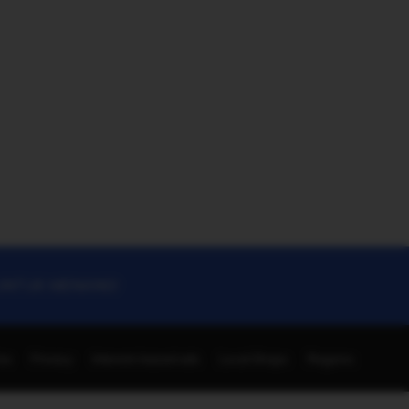
R UNTUK MENANG!
se
Privacy
Interest-based ads
Local Shops
Regions