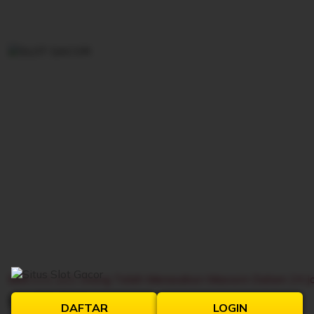
889.111.221 Orang Telah Merasakan Maxwin Dalam 24 Ja
Price:
Rp 50,000
DAFTAR
LOGIN