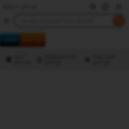
SLOT
Skip
GACOR
to
Search
Browse
ontent
for
items
or
shops
LOGIN
DAFTAR
SLOT
BANDAR SLOT
LINK SLOT
GACOR
GACOR
GACOR