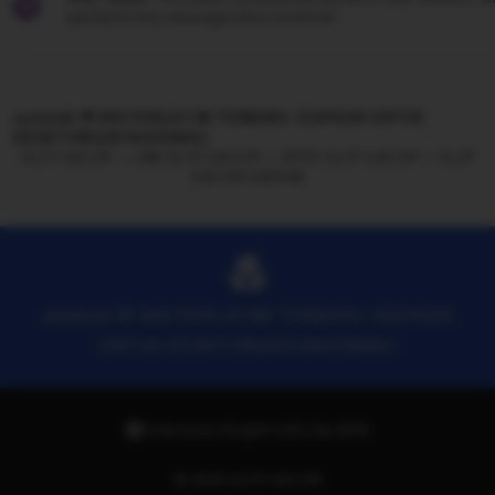
quickly to any messages they received.
Loading...
asiahoki 🌹 MIX PARLAY 88 TERBARU, SIAPKAN UNTUK
KEUNTUNGAN MAKSIMAL!
SLOT GACOR
LINK SLOT GACOR
SITUS SLOT GACOR
SLOT
GACOR HARI INI
asiahoki 🌹 MIX PARLAY 88 TERBARU, SIAPKAN
UNTUK KEUNTUNGAN MAKSIMAL!
Indonesia | English (UK) | Rp (IDR)
© 2026 SLOT GACOR