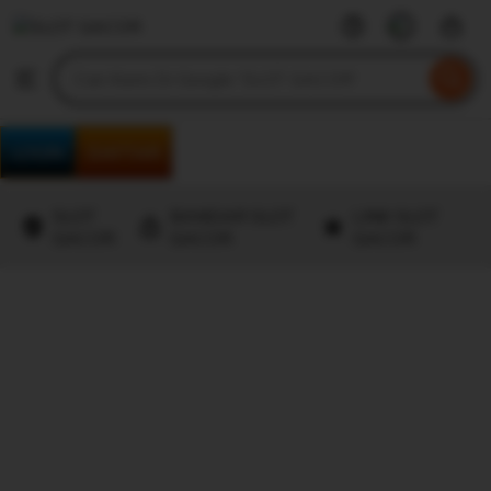
SLOT
Skip
GACOR
to
Search
Browse
ontent
for
items
or
shops
LOGIN
DAFTAR
SLOT
BANDAR SLOT
LINK SLOT
GACOR
GACOR
GACOR