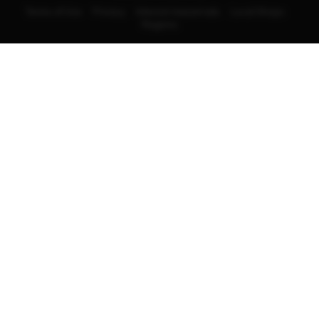
Terms of Use
Privacy
Interest-based ads
Local Shops
Regions