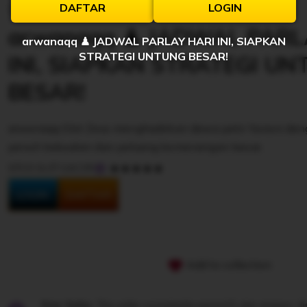
DAFTAR
LOGIN
Situs Slot Gacor
arwanaqq ♟ JADWAL PARL
arwanaqq ♟ JADWAL PARLAY HARI INI, SIAPKAN
STRATEGI UNTUNG BESAR!
INI, SIAPKAN STRATEGI U
BESAR!
arwanaqq Slot Zeus menghadirkan dewa petir Yunani den
penuh kekuatan dan peluang kemenangan besar.
5
SITUS SLOT GACOR
out
of
LOGIN
DAFTAR
5
stars
Add to collection
Star Seller.
This seller consistently earned 5-star reviews, d