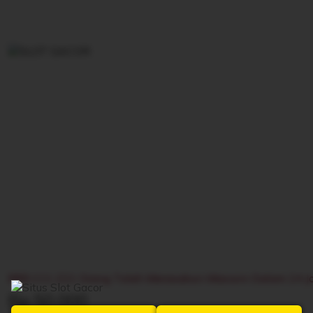
889.111.221 Orang Telah Merasakan Maxwin Dalam 24 Ja
Price:
Rp 50,000