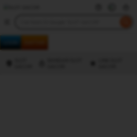
SLOT
Skip
GACOR
to
Search
Browse
ontent
for
items
or
shops
LOGIN
DAFTAR
SLOT
BANDAR SLOT
LINK SLOT
GACOR
GACOR
GACOR