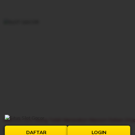
889.111.221 Orang Telah Merasakan Maxwin Dalam 24 Ja
Price:
Rp 50,000
DAFTAR
LOGIN