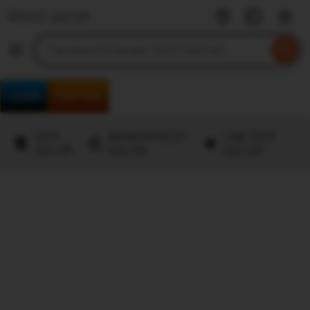
SLOT
Skip
GACOR
to
Search
Browse
ontent
for
items
or
shops
LOGIN
DAFTAR
SLOT
BANDAR SLOT
LINK SLOT
GACOR
GACOR
GACOR