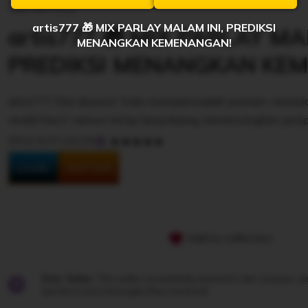
Situs Slot Gacor
artis777 🎁 MIX PARLAY MALAM INI, PREDIKSI
artis777 🎁 MIX PARLAY MA
MENANGKAN KEMENANGAN!
PREDIKSI MENANGKAN KE
artis777 Slot deposit 1ribu mempermudah pemain memul
modal kecil, namun tetap berpeluang memenangkan jackp
5
SITUS SLOT GACOR
out
of
LOGIN
DAFTAR
5
stars
Add to collection
Star Seller.
This seller consistently earned 5-star reviews, d
quickly to any messages they received.