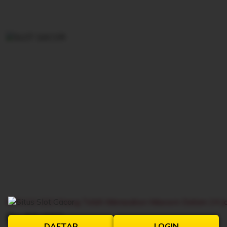
889.111.221 Orang Telah Merasakan Maxwin Dalam 24 Ja
Price:
Rp 50,000
DAFTAR
LOGIN