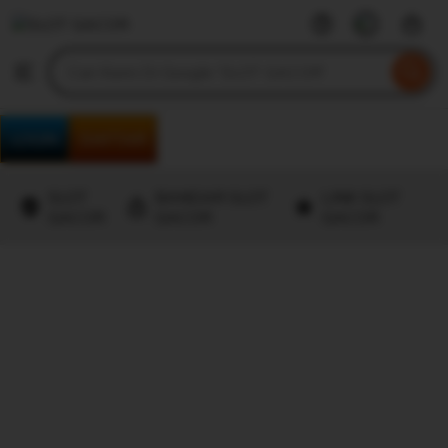
SLOT
Skip
GACOR
to
Search
Browse
ontent
for
items
or
shops
LOGIN
DAFTAR
SLOT
BANDAR SLOT
LINK SLOT
GACOR
GACOR
GACOR