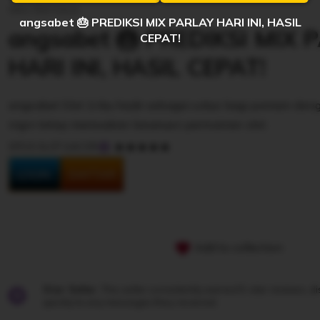
Situs Slot Gacor
angsabet 🎂 PREDIKSI MIX PARLAY HARI INI, HASIL
angsabet 🎂 PREDIKSI MIX 
CEPAT!
HARI INI, HASIL CEPAT!
angsabet Slot 1ribu hadir sebagai solusi bagi pemain den
ingin tetap merasakan keseruan permainan slot.
5
SITUS SLOT GACOR
out
of
LOGIN
DAFTAR
5
stars
Add to collection
Star Seller.
This seller consistently earned 5-star reviews, d
quickly to any messages they received.