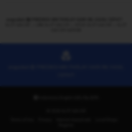
Loading...
angsabet 🎂 PREDIKSI MIX PARLAY HARI INI, HASIL CEPAT!
SLOT GACOR
LINK SLOT GACOR
SITUS SLOT GACOR
SLOT
GACOR HARI INI
angsabet 🎂 PREDIKSI MIX PARLAY HARI INI, HASIL
CEPAT!
Indonesia | English (UK) | Rp (IDR)
© 2026 SLOT GACOR
Terms of Use
Privacy
Interest-based ads
Local Shops
Regions