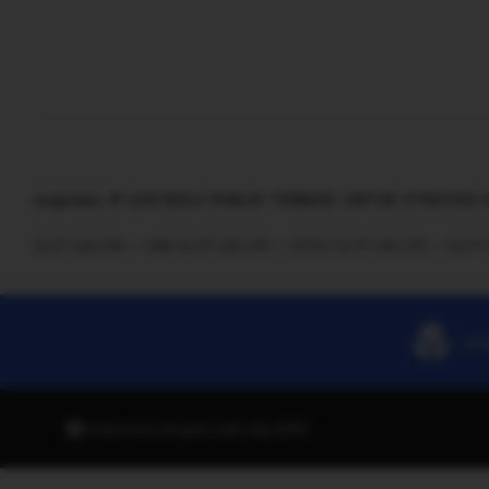
Loading...
angkabet 🎉 JUDI BOLA PARLAY TERBAIK, UNTUK STRATEGI H
SLOT GACOR
LINK SLOT GACOR
SITUS SLOT GACOR
SLOT 
an
Indonesia | English (UK) | Rp (IDR)