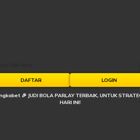
DAFTAR
LOGIN
ngkabet 🎉 JUDI BOLA PARLAY TERBAIK, UNTUK STRATE
HARI INI!