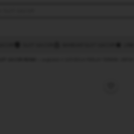
GACOR
SLOT GACOR
BANDAR SLOT GACOR
LIN
LOT GACOR RESMI
angkabet 🎉 JUDI BOLA PARLAY TERBAIK, UNTUK 