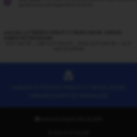
quickly to any messages they received.
Loading...
androbet ⚓ PREDIKSI PARLAY 5 TIM MALAM INI, JANGAN
SAMPAI KETINGGALAN!
SLOT GACOR
LINK SLOT GACOR
SITUS SLOT GACOR
SLOT
GACOR HARI INI
androbet ⚓ PREDIKSI PARLAY 5 TIM MALAM INI,
JANGAN SAMPAI KETINGGALAN!
Indonesia | English (UK) | Rp (IDR)
© 2026 SLOT GACOR