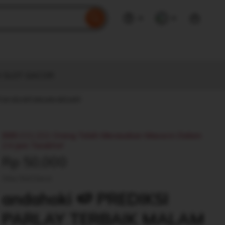
K SLOT GACOR
UNTUK KEUNTUNGAN BESAR!
889.111.221 Orang Telah Merasakan Maxwin Dalam
24 Jam Terakhir!
Price:
Rp 50,000
Situs Slot Gacor
andahoki 🍉 PREDIKSI
PARLAY TERBAIK MALAM