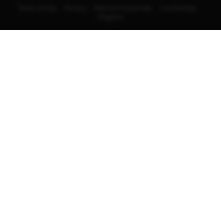
Terms of Use
Privacy
Interest-based ads
Local Shops
Regions