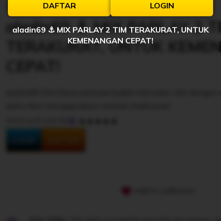
DAFTAR
LOGIN
Situs Slot Gacor
aladin69 ⚓ MIX PARLAY 2 T
aladin69 ⚓ MIX PARLAY 2 TIM TERAKURAT, UNTUK
KEMENANGAN CEPAT!
TERAKURAT, UNTUK KEME
CEPAT!
aladin69 Slot Dana mempermudah transaksi slot dengan 
perlu ribet menggunakan metode tradisional.
5
SITUS SLOT GACOR
out
of
LOGIN
DAFTAR
5
stars
Add to collection
Star Seller.
This seller consistently earned 5-star reviews, d