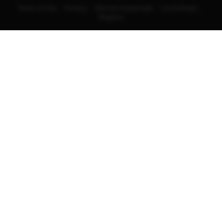
Terms of Use
Privacy
Interest-based ads
Local Shops
Regions