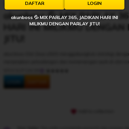
DAFTAR
LOGIN
Situs Slot Gacor
akunboss 💦 MIX PARLAY 36
akunboss 💦 MIX PARLAY 365, JADIKAN HARI INI
MILIKMU DENGAN PARLAY JITU!
HARI INI MILIKMU DENGAN
JITU!
akunboss Slot Zeus x500 menggabungkan mitologi denga
menjanjikan petualangan dan kemenangan epik di slot ini
5
SITUS SLOT GACOR
out
of
LOGIN
DAFTAR
5
stars
Add to collection
Star Seller.
This seller consistently earned 5-star reviews, d